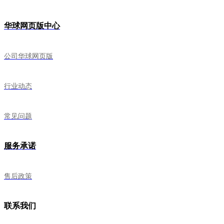
华球网页版中心
公司华球网页版
行业动态
常见问题
服务承诺
售后政策
联系我们