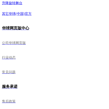
升降旋转舞台
其它华球(中国)官方
华球网页版中心
公司华球网页版
行业动态
常见问题
服务承诺
售后政策