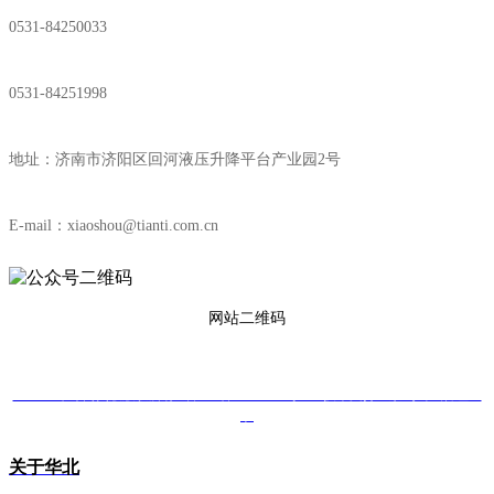
0531-84250033
0531-84251998
地址：济南市济阳区回河液压升降平台产业园2号
E-mail：xiaoshou@tianti.com.cn
网站二维码
© 2022 华球网页版版权所有 鲁ICP备09101821号-1 技术支持：京鸿云
管理登
录
关于华北