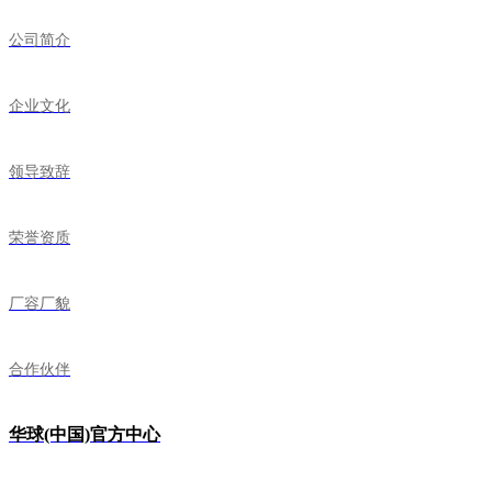
公司简介
企业文化
领导致辞
荣誉资质
厂容厂貌
合作伙伴
华球(中国)官方中心