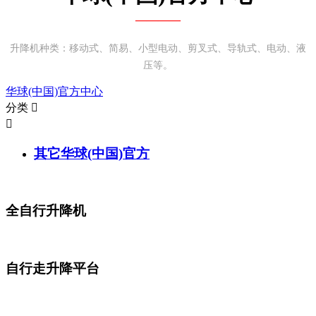
————
升降机种类：移动式、简易、小型电动、剪叉式、导轨式、电动、液
压等。
华球(中国)官方中心
分类


其它华球(中国)官方
全自行升降机
自行走升降平台