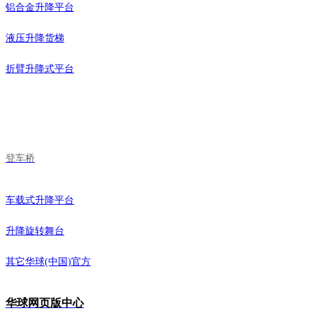
铝合金升降平台
液压升降货梯
折臂升降式平台
登车桥
车载式升降平台
升降旋转舞台
其它华球(中国)官方
华球网页版中心