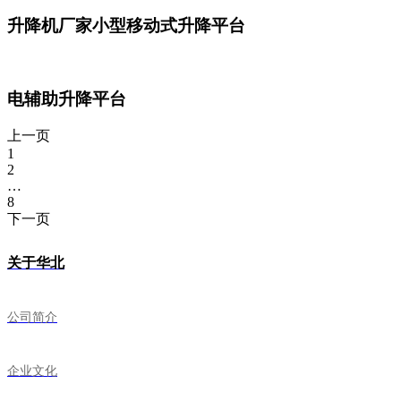
升降机厂家小型移动式升降平台
电辅助升降平台
上一页
1
2
…
8
下一页
关于华北
公司简介
企业文化