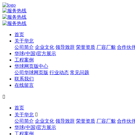
首页
关于华北
公司简介
企业文化
领导致辞
荣誉资质
厂容厂貌
合作伙
华球(中国)官方展示
工程案例
华球网页版中心
公司华球网页版
行业动态
常见问题
联系我们
在线留言

首页
关于华北

公司简介
企业文化
领导致辞
荣誉资质
厂容厂貌
合作伙
华球(中国)官方展示
工程案例