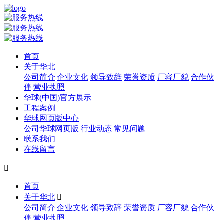
首页
关于华北
公司简介
企业文化
领导致辞
荣誉资质
厂容厂貌
合作伙
伴
营业执照
华球(中国)官方展示
工程案例
华球网页版中心
公司华球网页版
行业动态
常见问题
联系我们
在线留言

首页
关于华北

公司简介
企业文化
领导致辞
荣誉资质
厂容厂貌
合作伙
伴
营业执照