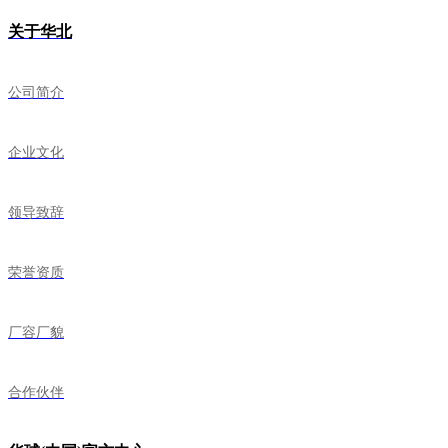
关于华北
公司简介
企业文化
领导致辞
荣誉资质
厂容厂貌
合作伙伴