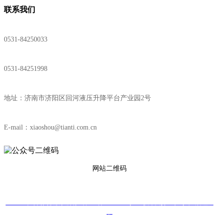
联系我们
0531-84250033
0531-84251998
地址：济南市济阳区回河液压升降平台产业园2号
E-mail：xiaoshou@tianti.com.cn
网站二维码
© 2022 华球网页版版权所有 鲁ICP备09101821号-1 技术支持：京鸿云
管理登
录