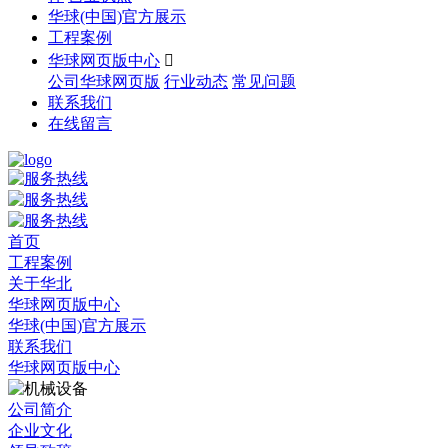
华球(中国)官方展示
工程案例
华球网页版中心

公司华球网页版
行业动态
常见问题
联系我们
在线留言
首页
工程案例
关于华北
华球网页版中心
华球(中国)官方展示
联系我们
华球网页版中心
公司简介
企业文化