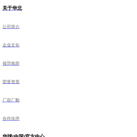
关于华北
公司简介
企业文化
领导致辞
荣誉资质
厂容厂貌
合作伙伴
华球(中国)官方中心